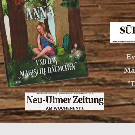
Ev
Mär
"D