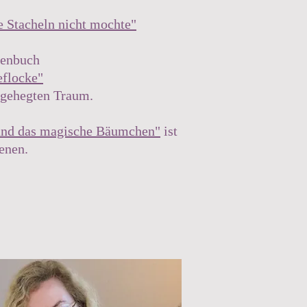
ne Stacheln nicht mochte"
henbuch
eflocke"
nggehegten Traum.
und das magische Bäumchen"
ist
enen.