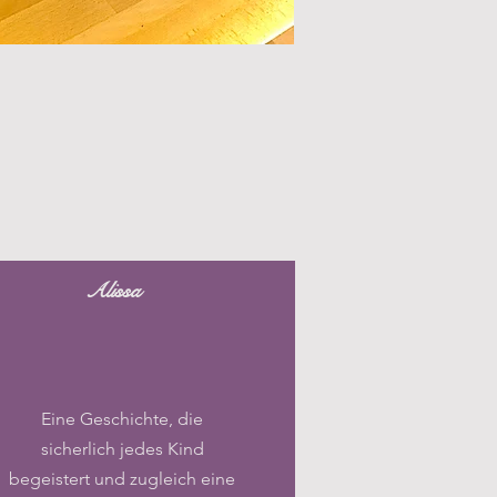
Alissa
Eine Geschichte, die
sicherlich jedes Kind
begeistert und zugleich eine