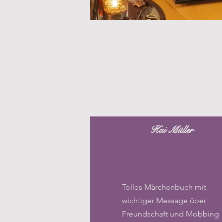
Kai Müller
Tolles Märchenbuch mit
wichtiger Message über
Freundschaft und Mobbing