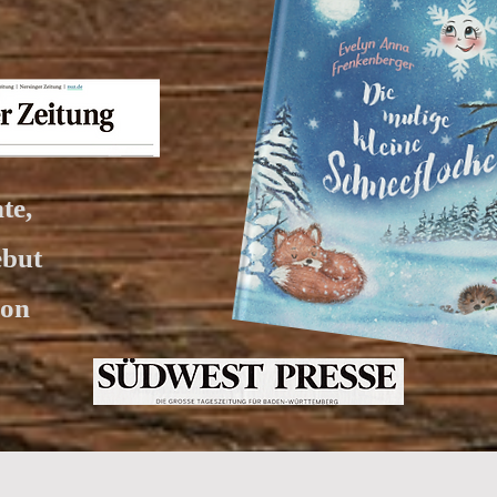
te,
ebut
hon