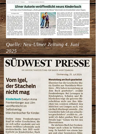
Quelle: Neu-Ulmer Zeitung 4. Juni
2025