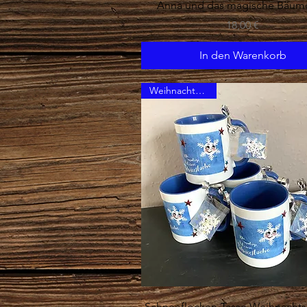
Schnellansicht
Anna und das magische Bäum
Preis
18,00 €
In den Warenkorb
Weihnachtstassen
Schnellansicht
Schneeflocken-Tasse Weihnachts