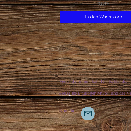
Preis
0,80 €
In den Warenkorb
Versand nur innerhalb Deutschlands.
Preise inkl. gültiger MwSt. und der Ve
Kontakt: