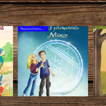
Neuerscheinung 2025
Schnellansicht
d
Noahs geheimnisvolle Münze
Der kle