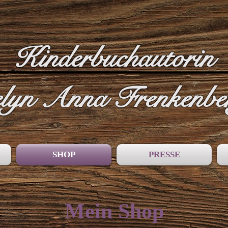
Kinderbuchautorin
lyn Anna Frenkenbe
SHOP
PRESSE
Mein Shop