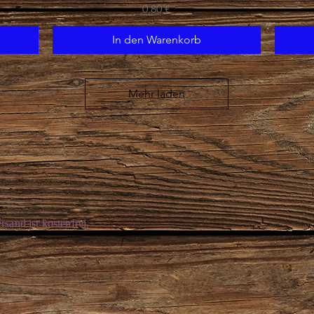
Preis
0,80 €
In den Warenkorb
Mehr laden
rsand ist kostenfrei.