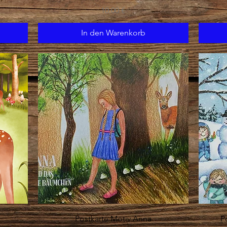
Preis
10,00 €
In den Warenkorb
Schnellansicht
Postkarte Motiv Anna
P