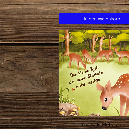
Preis
10,00 €
In den Warenkorb
Schnellansicht
Postkarte Motiv Igel