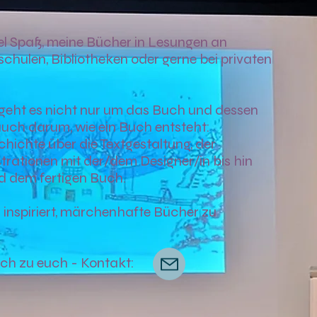
el Spaß, meine Bücher in Lesungen an
chulen, Bibliotheken oder gerne bei privaten
geht es nicht nur um das Buch und dessen
uch darum, wie ein Buch entsteht:
chichte über die Textgestaltung, der
trationen mit der/dem Designer/in bis hin
 dem fertigen Buch.
h
inspiriert,
märchenhafte Bücher zu
ch zu euch - Kontakt: