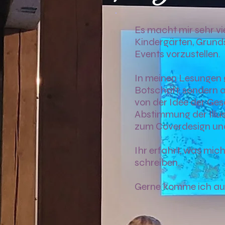
Es macht mir sehr vi
Kindergärten, Grunds
Events vorzustellen.
In meinen Lesungen 
Botschaft, sondern a
von der Idee der Ges
Abstimmung der Illus
zum Coverdesign und
Ihr erfahrt, was mic
schreiben
.
Gerne komme ich au