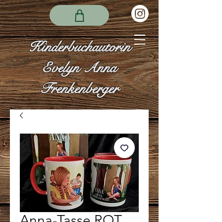
Kinderbuchautorin
Evelyn Anna
Frenkenberger
Anna-Tasse ROT